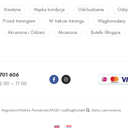
Kreatyna
Męska kondycja
Odchudzanie
Odży
Przed treningiem
W trakcie treningu
Węglowodany
Akcesoria i Odzież
Akcesoria
Butelki filtrujące
 701 606
12:00 – 17:00
Regulamin
Polityka Prywatności
FAQ
O nas
Blog
Kontakt
Status zamowienia