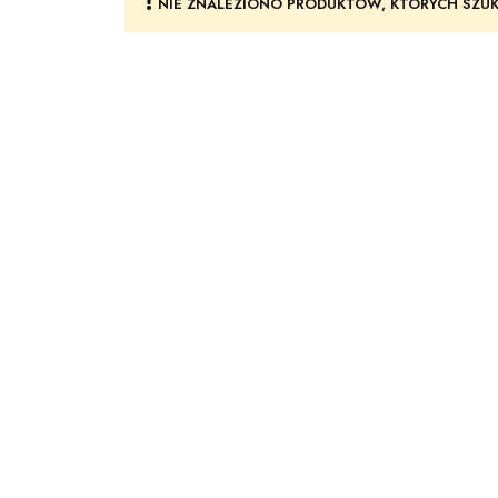
NIE ZNALEZIONO PRODUKTÓW, KTÓRYCH SZUK