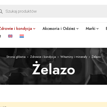
Zdrowie i kondycja
Akcesoria i Odzież
Marki
t
Strona główna
›
Zdrowie i kondycja
›
Witaminy i minerały
›
Żelazo
Żelazo