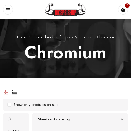
0
Home
›
Gezondheid en fitness
›
Vitamines
›
Chromium
Chromium
Show only products on sale
Standaard sortering
FILTER