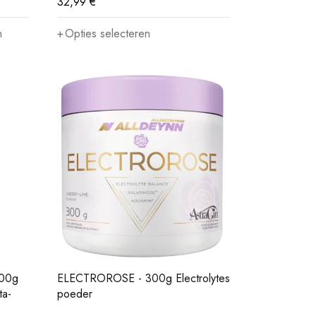
32,99
€
n
Opties selecteren
00g
ELECTROROSE - 300g Electrolytes
ta-
poeder