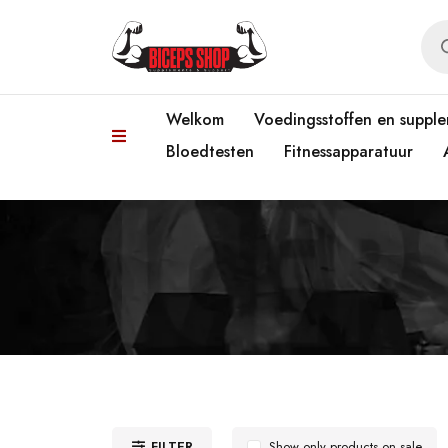
Welkom
Voedingsstoffen en suppl
Bloedtesten
Fitnessapparatuur
FILTER
Show only products on sale