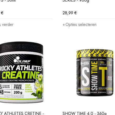
S - 30ml
SERIES - 900g
9
€
28,99
€
 verder
Opties selecteren
Y ATHLETES CRETINE -
SHOW TIME 4.0 - 360g