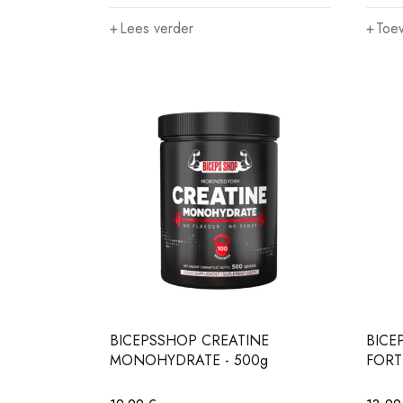
Lees verder
Toe
—
90 €
BICEPSSHOP CREATINE
BICE
MONOHYDRATE - 500g
FORTE