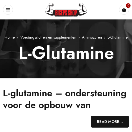
0
Home
›
Voedingsstoffen en supplementen
›
Aminozuren
›
L-Glutamine
L-Glutamine
L-glutamine – ondersteuning
voor de opbouw van
spiermassa
READ MORE...