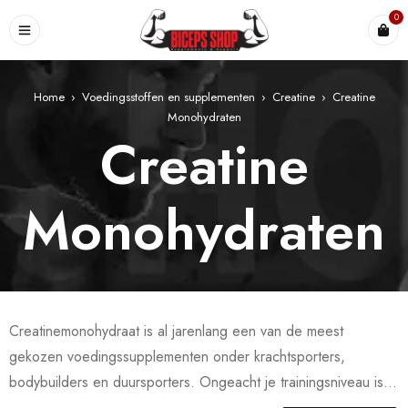
0
Home
›
Voedingsstoffen en supplementen
›
Creatine
›
Creatine
Monohydraten
Creatine
Monohydraten
Creatinemonohydraat is al jarenlang een van de meest
gekozen voedingssupplementen onder krachtsporters,
bodybuilders en duursporters. Ongeacht je trainingsniveau is
creatine in de vorm van monohydraat een essentiële