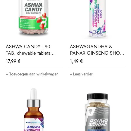
ASHWA CANDY - 90
ASHWAGANDHA &
TAB. chewable tablets
PANAX GINSENG SHOT
strawberry twist
- 80ml
17,99
€
1,49
€
Toevoegen aan winkelwagen
Lees verder