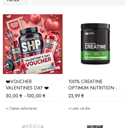
❤️VOUCHER
100% CREATINE
VALENTINES DAY ❤️
OPTIMUM NUTRITION -
317g
30,00
€
-
100,00
€
23,99
€
Opties selecteren
Lees verder