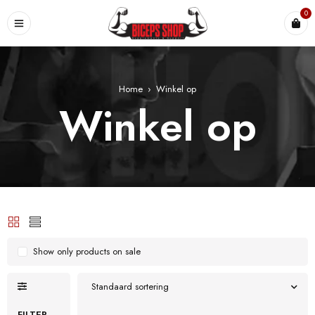
0
Home
›
Winkel op
Winkel op
Show only products on sale
Standaard sortering
FILTER