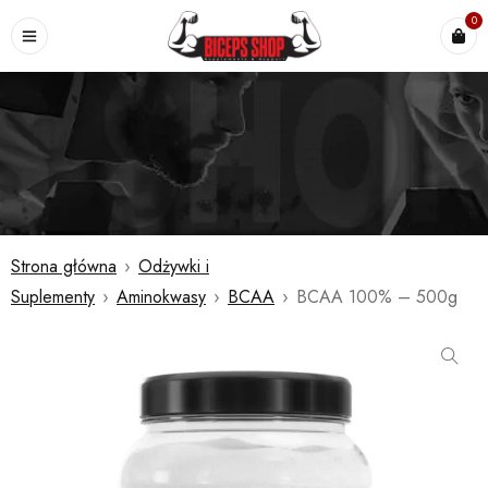
0
Strona główna
›
Odżywki i
Suplementy
›
Aminokwasy
›
BCAA
›
BCAA 100% – 500g