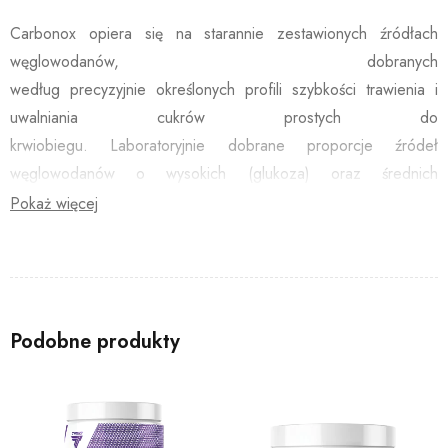
Carbonox
opiera się na starannie zestawionych
źródłach
węglowodanów
, dobranych
według
precyzyjnie
określonych
profili szybkości trawienia
i
uwalniania cukrów prostych do
krwiobiegu.
Laboratoryjnie
dobrane proporcje źródeł
węglowodanów o wysokich (
glukoza
) oraz średnich
(
maltodekstryny
) i niskich (
innowacyjna izomaltuloza
o
Pokaż więcej
przedłużonym uwalnianiu) indeksach glikemicznych,
zapewniają
stabilne wysycenie krwi
składnikami energetycznymi
przez okres 2 godzin od momentu przyjęcia preparatu.
Podobne produkty
Uniwersalizm stosowania – z myślą o potrzebach najbardziej
wymagających: przed, po i w trakcie wyczerpującego treningu!
Uniwersalność składu sprawia, iż
Carbonox™ może być
z
powodzeniem
stosowany
zarówno
po treningu
, jak i
w jego