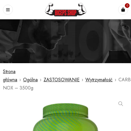
0
Strona
główna
›
Ogólna
›
ZASTOSOWANIE
›
Wytrzymałość
›
CARB
NOX – 3500g