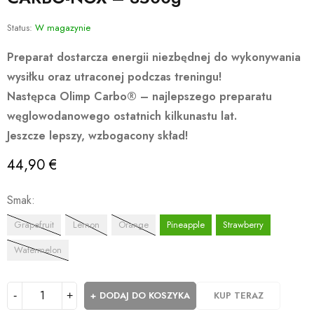
Status:
W magazynie
Preparat dostarcza energii niezbędnej do wykonywania
wysiłku oraz utraconej podczas treningu!
Następca
Olimp Carbo®
– najlepszego preparatu
węglowodanowego ostatnich kilkunastu lat.
Jeszcze lepszy, wzbogacony skład!
44,90
€
Smak
Grapefruit
Lemon
Orange
Pineapple
Strawberry
Watermelon
DODAJ DO KOSZYKA
KUP TERAZ