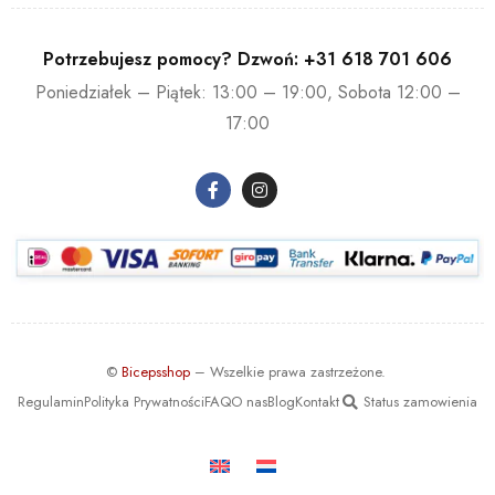
produkcie witaminy (B1, B2, B3, B5, B6, B7, B12, C) oraz
minerały (żelazo, mangan, jod) przyczyniają się do utrzymania
Potrzebujesz pomocy? Dzwoń:
+31 618 701 606
prawidłowego metabolizmu energetycznego. Preparat
Poniedziałek – Piątek: 13:00 – 19:00, Sobota 12:00 –
dostarcza energii niezbędnej do wykonywania wysiłku oraz
17:00
utraconej podczas treningu.
©
Bicepsshop
– Wszelkie prawa zastrzeżone.
Regulamin
Polityka Prywatności
FAQ
O nas
Blog
Kontakt
Status zamowienia