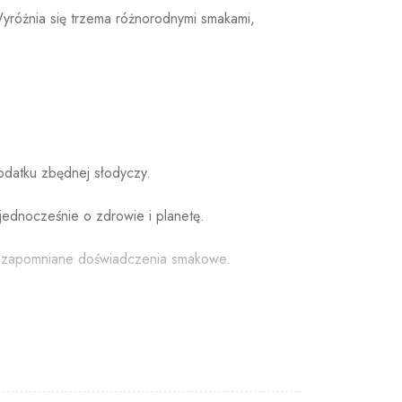
yróżnia się trzema różnorodnymi smakami,
odatku zbędnej słodyczy.
jednocześnie o zdrowie i planetę.
 niezapomniane doświadczenia smakowe.
rawia, że produkt posiada interesujący kontrast