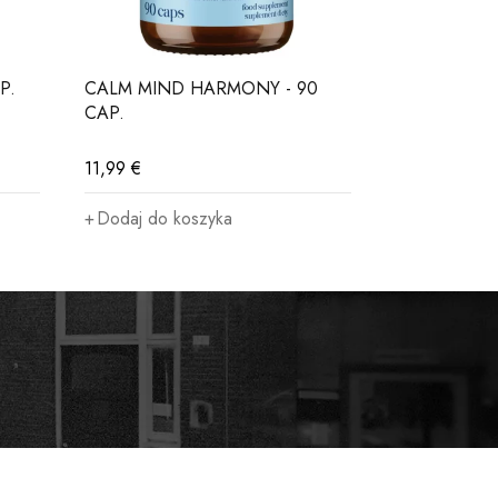
P.
CALM MIND HARMONY - 90
BICEPSSHO
CAP.
MINT
11,99
€
54,99
€
Dodaj do koszyka
Wybierz op