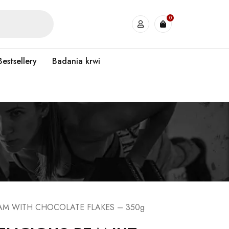
0
Bestsellery
Badania krwi
EAM WITH CHOCOLATE FLAKES – 350g