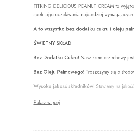
FITKING DELICIOUS PEANUT CREAM
to wyjąt
spełniając oczekiwania najbardziej wymagających
A to wszystko bez dodatku cukru i oleju pa
ŚWIETNY SKŁAD
Bez Dodatku Cukru!
Nasz krem orzechowy jest 
Bez Oleju Palmowego!
Troszczymy się o środow
Wysoka jakość składników!
Stawiamy na jakość
PEANUT CREAM WITH
Pokaż więcej
To perfekcyjne połączenie kremu orzechowego z ka
tekstury i smaku.