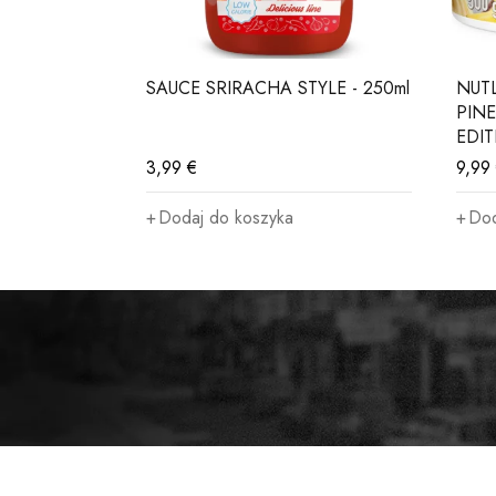
 - 200g
SAUCE SRIRACHA STYLE - 250ml
NUT
zie
PINE
EDI
3,99
€
9,99
Dodaj do koszyka
Dod