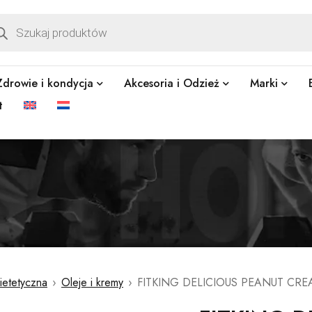
Zdrowie i kondycja
Akcesoria i Odzież
Marki
t
ietetyczna
›
Oleje i kremy
›
FITKING DELICIOUS PEANUT CR