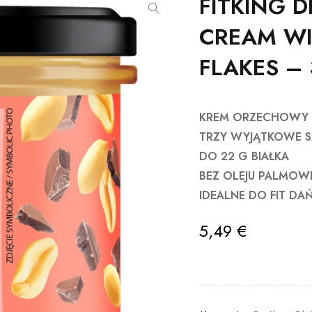
FITKING D
CREAM W
FLAKES –
KREM ORZECHOWY 
TRZY WYJĄTKOWE S
DO 22 G BIAŁKA
BEZ OLEJU PALMO
IDEALNE DO FIT DA
5,49
€