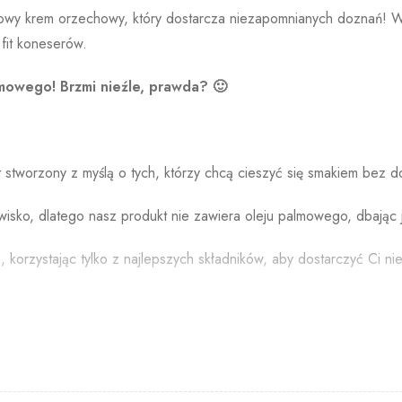
kowy krem orzechowy, który dostarcza niezapomnianych doznań! W
 fit koneserów.
lmowego! Brzmi nieźle, prawda? 🙂
stworzony z myślą o tych, którzy chcą cieszyć się smakiem bez d
isko, dlatego nasz produkt nie zawiera oleju palmowego, dbając 
, korzystając tylko z najlepszych składników, aby dostarczyć Ci
 PRETZELS
wałkami precli, nadającymi delikatnie słony smak. Ich dodatek sp