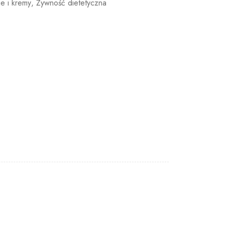
je i kremy
,
Żywność dietetyczna