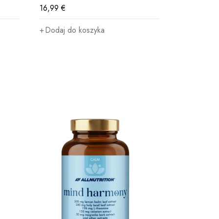
16,99
€
19,99
€
Dodaj do koszyka
Dodaj do 