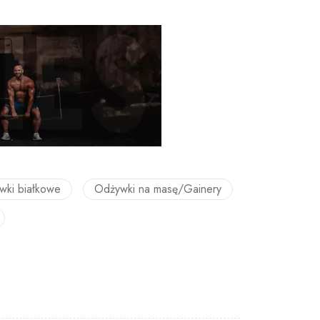
wki białkowe
Odżywki na masę/Gainery