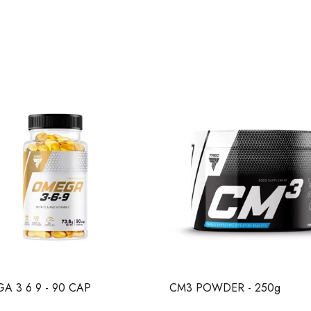
 CHOCOLATE FLAKES
upiących płatkach czekoladowych. Łączy intensywność orzechów z
 smaku z nutą czekolady.
ków. Ma wspaniałą konsystencję, która rozpływa się w ustach. Jes
A 3 6 9 - 90 CAP
CM3 POWDER - 250g