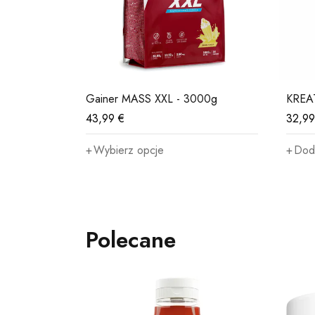
AP
Gainer MASS XXL - 3000g
KREA
43,99
€
32,9
Wybierz opcje
Dod
Polecane