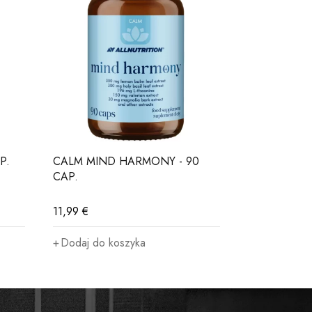
P.
CALM MIND HARMONY - 90
BICEPSSHO
CAP.
MINT
11,99
€
54,99
€
Dodaj do koszyka
Wybierz op