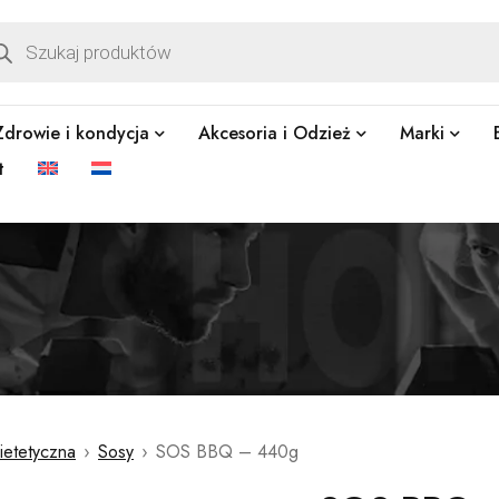
Zdrowie i kondycja
Akcesoria i Odzież
Marki
t
ietetyczna
›
Sosy
›
SOS BBQ – 440g