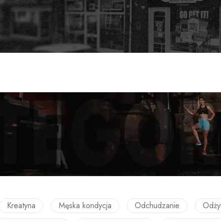
Kreatyna
Męska kondycja
Odchudzanie
Odży