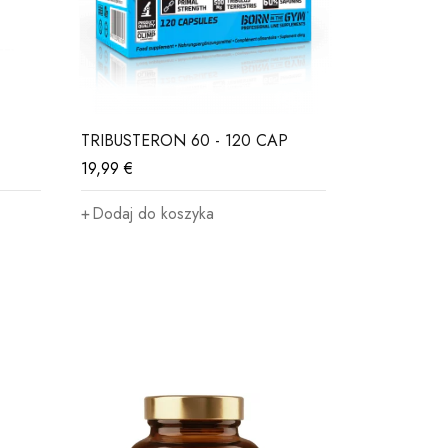
TRIBUSTERON 60 - 120 CAP
MAGNUM 8
19,99
€
18,99
€
Dodaj do koszyka
Wybierz o