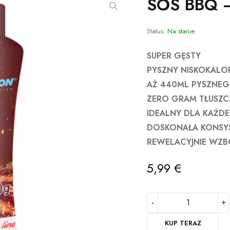
SOS BBQ 
Status:
Na stanie
SUPER GĘSTY
PYSZNY NISKOKALO
AŻ 440ML PYSZNEG
ZERO GRAM TŁUSZCZ
IDEALNY DLA KAŻD
DOSKONAŁA KONSY
REWELACYJNIE WZB
5,99
€
KUP TERAZ