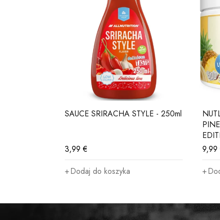
 - 200g
SAUCE SRIRACHA STYLE - 250ml
NUT
zie
PINE
EDI
3,99
€
9,99
Dodaj do koszyka
Dod