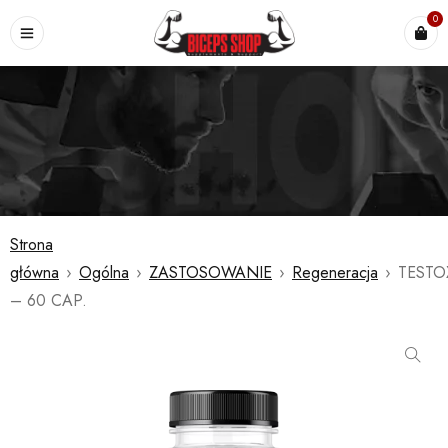
0
Strona
główna
›
Ogólna
›
ZASTOSOWANIE
›
Regeneracja
›
TESTO
– 60 CAP.