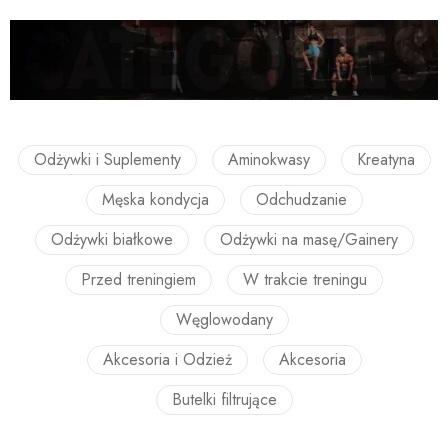
Odżywki i Suplementy
Aminokwasy
Kreatyna
Męska kondycja
Odchudzanie
Odżywki białkowe
Odżywki na masę/Gainery
Przed treningiem
W trakcie treningu
Węglowodany
Akcesoria i Odzież
Akcesoria
Butelki filtrujące