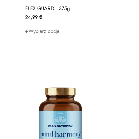
FLEX GUARD - 375g
CLENBUREX
24,99
€
20,99
€
Wybierz opcje
Dowiedz s