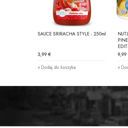
 - 200g
SAUCE SRIRACHA STYLE - 250ml
NUT
zie
PINE
EDI
3,99
€
9,99
Dodaj do koszyka
Dod