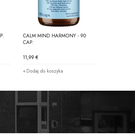
P.
CALM MIND HARMONY - 90
BICEPSSHO
CAP.
MINT
11,99
€
54,99
€
Dodaj do koszyka
Wybierz op