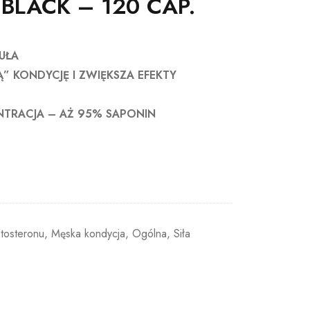
BLACK – 120 CAP.
UŁA
 KONDYCJĘ I ZWIĘKSZA EFEKTY
TRACJA – AŻ 95% SAPONIN
tosteronu
,
Męska kondycja
,
Ogólna
,
Siła