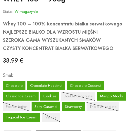
Status:
W magazynie
Whey 100 – 100% koncentratu białka serwatkowego
NAJLEPSZE BIAŁKO DLA WZROSTU MIĘŚNI
SZEROKA GAMA WYSZUKANYCH SMAKÓW
CZYSTY KONCENTRAT BIAŁKA SERWATKOWEGO
38,99
€
Smak
Chocolate
Chocolate Hazelnut
Chocolate-Coconut
Classic Ice Cream
Cookies
Double chocolate
Mango Mochi
Peanut butter
Salty Caramel
Strawberry
Triple Chocolate
Tropical Ice Cream
Vanilla