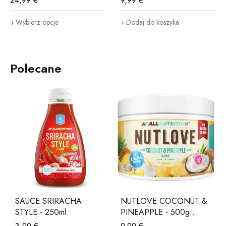
24,99
€
9,99
€
Wybierz opcje
Dodaj do koszyka
Polecane
SAUCE SRIRACHA
NUTLOVE COCONUT &
STYLE - 250ml
PINEAPPLE - 500g
LIMITED EDITION